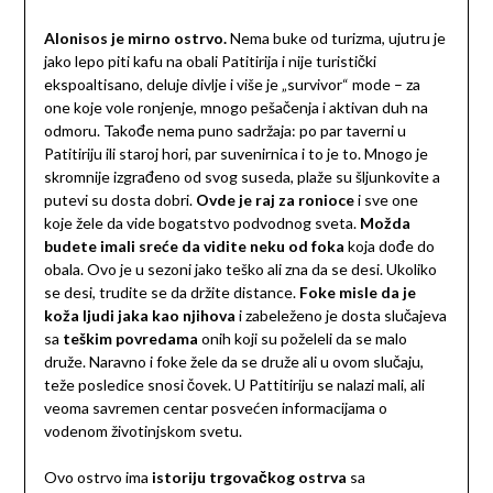
Alonisos je mirno ostrvo.
Nema buke od turizma, ujutru je
jako lepo piti kafu na obali Patitirija i nije turistički
ekspoaltisano, deluje divlje i više je „survivor“ mode – za
one koje vole ronjenje, mnogo pešačenja i aktivan duh na
odmoru. Takođe nema puno sadržaja: po par taverni u
Patitiriju ili staroj hori, par suvenirnica i to je to. Mnogo je
skromnije izgrađeno od svog suseda, plaže su šljunkovite a
putevi su dosta dobri.
Ovde je raj za ronioce
i sve one
koje žele da vide bogatstvo podvodnog sveta.
Možda
budete imali sreće da vidite neku od foka
koja dođe do
obala. Ovo je u sezoni jako teško ali zna da se desi. Ukoliko
se desi, trudite se da držite distance.
Foke misle da je
koža ljudi jaka kao njihova
i zabeleženo je dosta slučajeva
sa
teškim povredama
onih koji su poželeli da se malo
druže. Naravno i foke žele da se druže ali u ovom slučaju,
teže posledice snosi čovek. U Pattitiriju se nalazi mali, ali
veoma savremen centar posvećen informacijama o
vodenom životinjskom svetu.
Ovo ostrvo ima
istoriju trgovačkog ostrva
sa