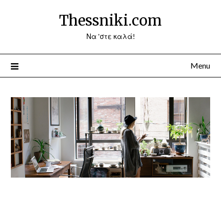
Thessniki.com
Να 'στε καλά!
Menu