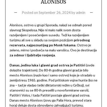
ALONISOS
Posted on
September 26, 2024
by
admin
Alonisos, ostrvo u grupi Sporada, nalazi se odmah pored
slavnog Skopelosa. Nije ni malo nalik svom dosta
razvijenijem i posećenijem susedu. Teži ka razvijenijem
turizmu ali sve u skladu sa svojom pozicijom
prirodnog
rezervata, najpoznatijeg po Monk fokama
. Ostrvo je
zeleno, mirno i podseća na malu varošicu. Ovo je destinacija
za odmor i ljubitelje ronjenja
.
Danas, jedina luka i glavni grad ostrva je Patitiri
(ovde
dolazite trajektom). Do 80-ih godina glavni grad je bilo
mesto Alonisos (naziv kao i samo ostrvo) koje je stradalo u
zemljotresu 1965. godine. Pod pritiskom vojne hunte (ko ne
zna – tad je vladao teški diktatorski režim u Grčkoj), svi
stanovnici su se 80-ih preselili u novoformirane varoši,
Patitiri i Volos, i tada Patitiri postaje glavni grad ostrva.
Danas mesto Alonisos (zovu ga Palia Hora, prevod stara
hora) deluje dosta obnovljeno zahvaljujući turizmu.