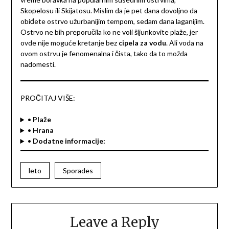
Skopelosu ili Skijatosu. Mislim da je pet dana dovoljno da
obiđete ostrvo užurbanijim tempom, sedam dana laganijim.
Ostrvo ne bih preporučila ko ne voli šljunkovite plaže, jer
ovde nije moguće kretanje bez
cipela za vodu
. Ali voda na
ovom ostrvu je fenomenalna i čista, tako da to možda
nadomesti.
PROČITAJ VIŠE:
•
Plaže
•
Hrana
•
Dodatne informacije:
leto
Sporades
Leave a Reply