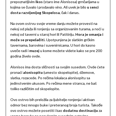
prepoznatljivim
Ikos
(staro ime Alonisosa) grnčarijama u
kojima se čuvalo i prodavalo vino. Ali uvek je bilo
u senci
dosta razvijenijeg Skopelosa
, čak i danas.
Na ovom ostrvu svoje vreme danju možete provesti na
nekoj od plaža ili ronjenju sa organizovanim turama, a noći u
nekoj od taverni u staroj hori ili Patitiriju.
Hora je omanja i
može se prepešačiti.
Upotpunjena je slatkim grčkim
tavernama, barovima i suvenirnicama. U hori do kasno
uveče radi i
muzej
u kome možete videte kako se pre 200
godina živelo ovde.
Alonisos ima dosta sličnosti sa svojim susedom. Ovde ćete
pronaći
alonisopitu
(umesto skopelopite), džemove,
slatka, rozacede. Po rečima lokalaca alonisopitu sa
jedinstvenim ukusom. Po rečima mene stranca, ne baš
toliko različitim od skopelopite.
Ovo ostrvo bih preložila za ljubitelje ronjenja i aktivan
odmor bez mnogo buke i preteranog broja turista. Takođe
ovo ostrvo možete posetiti i kao
dodatnu destinaciju
za
vreme boravka na popularnim susednim ostrvima,