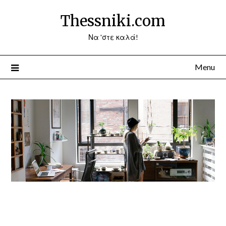
Thessniki.com
Να 'στε καλά!
Menu