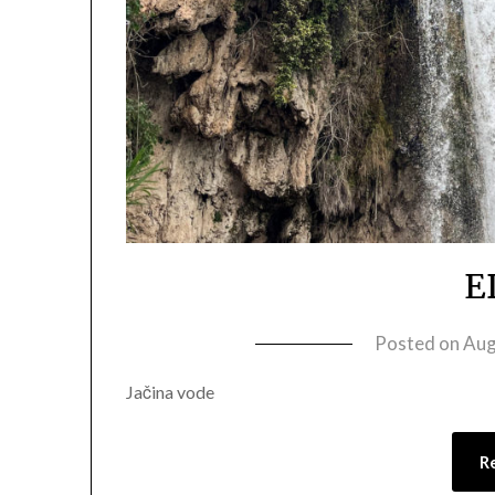
E
Posted on
Aug
Jačina vode
R